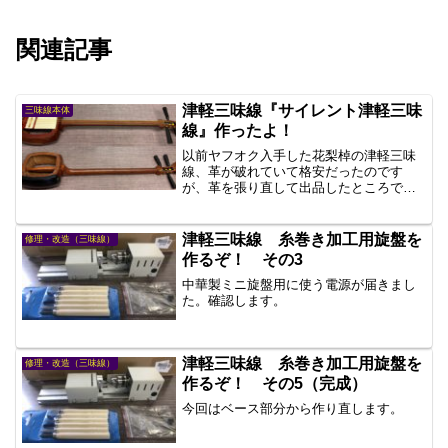
関連記事
津軽三味線『サイレント津軽三味
三味線本体
線』作ったよ！
以前ヤフオク入手した花梨棹の津軽三味
線、革が破れていて格安だったのです
が、革を張り直して出品したところでヤ
フオク相場では高く売れて4～5万円って
ことろでしょうかね？入手価格と革代で
利益は出ません。いずれ子供の練習用
津軽三味線 糸巻き加工用旋盤を
修理・改造（三味線）
に！と思って取っておいたのですが…
作るぞ！ その3
中華製ミニ旋盤用に使う電源が届きまし
た。確認します。
津軽三味線 糸巻き加工用旋盤を
修理・改造（三味線）
作るぞ！ その5（完成）
今回はベース部分から作り直します。