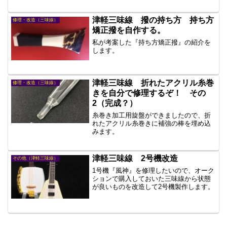
津軽三味線 撥の持ち方 持ち方
修理・改造（三味線）
矯正撥を自作する。
私が考案した『持ち方矯正撥』の紹介を
します。
津軽三味線 折れたアクリル糸巻
修理・改造（三味線）
きを自分で修理するぞ！ その
2（完成？）
糸巻き加工用旋盤ができましたので、折
れたアクリル糸巻きに補強の棒を埋め込
みます。
津軽三味線 2号機改造
その他（津軽三味線）
1号機『風神』を修理したいので、オーク
ションで購入しておいた三味線から状態
が良いものを改造して2号機製作します。