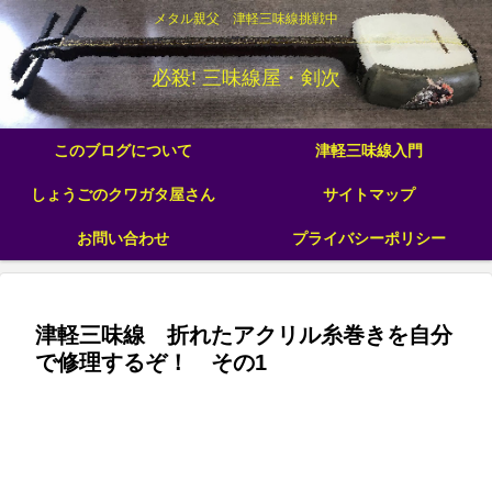
メタル親父 津軽三味線挑戦中
必殺! 三味線屋・剣次
このブログについて
津軽三味線入門
しょうごのクワガタ屋さん
サイトマップ
お問い合わせ
プライバシーポリシー
津軽三味線 折れたアクリル糸巻きを自分
で修理するぞ！ その1