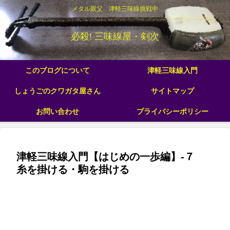
メタル親父 津軽三味線挑戦中
必殺! 三味線屋・剣次
このブログについて
津軽三味線入門
しょうごのクワガタ屋さん
サイトマップ
お問い合わせ
プライバシーポリシー
津軽三味線入門【はじめの一歩編】-７
糸を掛ける・駒を掛ける