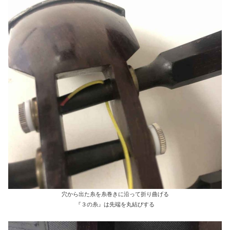
穴から出た糸を糸巻きに沿って折り曲げる
『３の糸』は先端を丸結びする