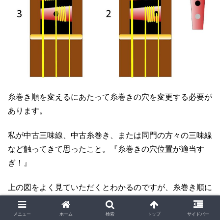
糸巻き順を変えるにあたって糸巻きの穴を変更する必要が
あります。
私が中古三味線、中古糸巻き、または同門の方々の三味線
など触ってきて思ったこと。『糸巻きの穴位置が適当す
ぎ！』
上の図をよく見ていただくとわかるのですが、糸巻き順に
関わらず、糸巻きの先端側（細い方）に穴をあける必要は
無いのです。
メニュー
ホーム
検索
トップ
サイドバー