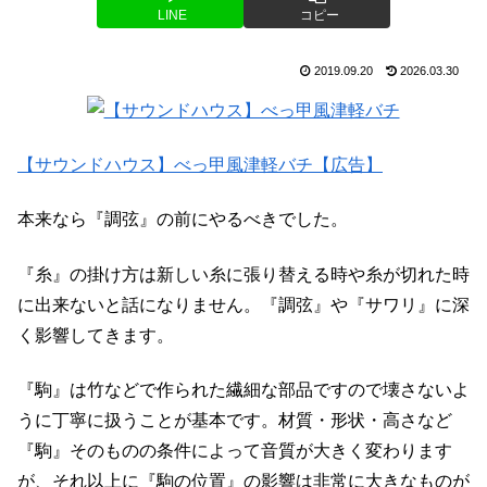
LINE
コピー
2019.09.20
2026.03.30
【サウンドハウス】べっ甲風津軽バチ【広告】
本来なら『調弦』の前にやるべきでした。
『糸』の掛け方は新しい糸に張り替える時や糸が切れた時
に出来ないと話になりません。『調弦』や『サワリ』に深
く影響してきます。
『駒』は竹などで作られた繊細な部品ですので壊さないよ
うに丁寧に扱うことが基本です。材質・形状・高さなど
『駒』そのものの条件によって音質が大きく変わります
が、それ以上に『駒の位置』の影響は非常に大きなものが