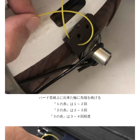
ハード音緒上に出来た輪に先端を絡げる
『１の糸』は１～２回
『２の糸』は２～３回
『３の糸』は３～４回程度