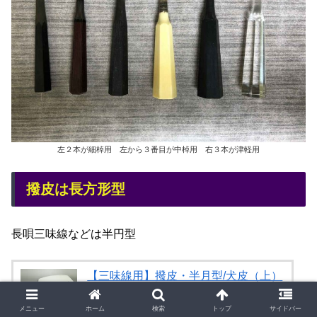
左２本が細棹用 左から３番目が中棹用 右３本が津軽用
撥皮は長方形型
長唄三味線などは半円型
【三味線用】撥皮・半月型/犬皮（上）
（1枚）
和楽器専門の森乃屋
メニュー
ホーム
検索
トップ
サイドバー