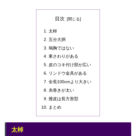
目次
太棹
五分大胴
鳩胸ではない
東さわりがある
皮のコキ付け部が広い
リンドウ金具がある
全長100cmより大きい
糸巻きが太い
撥皮は長方形型
まとめ
太棹