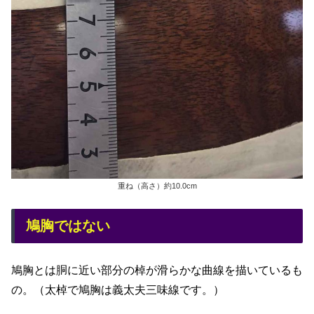
重ね（高さ）約10.0cm
鳩胸ではない
鳩胸とは胴に近い部分の棹が滑らかな曲線を描いているも
の。（太棹で鳩胸は義太夫三味線です。）