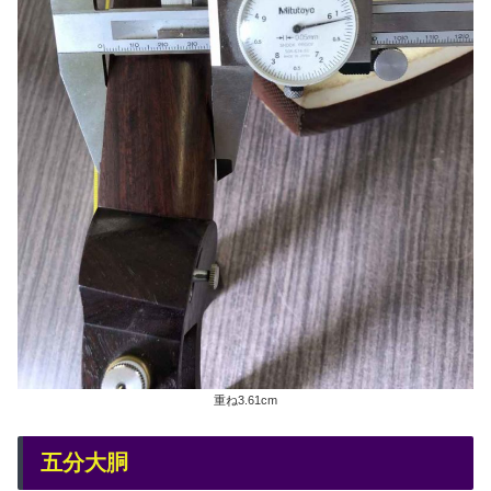
重ね3.61cm
五分大胴