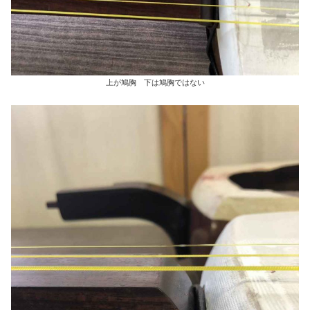
上が鳩胸 下は鳩胸ではない