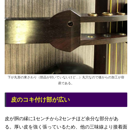
下が丸形の東さわり（部品が付いていないけど…）丸穴なので後からの加工が容
易である。
皮のコキ付け部が広い
皮が胴の縁に1センチから2センチほど余分な部分があ
る。厚い皮を強く張っているため、他の三味線より接着面