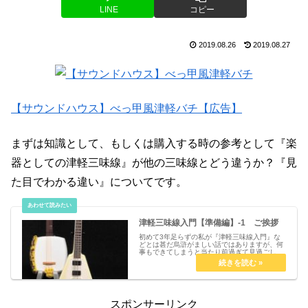
LINE
コピー
2019.08.26
2019.08.27
【サウンドハウス】べっ甲風津軽バチ【広告】
まずは知識として、もしくは購入する時の参考として『楽
器としての津軽三味線』が他の三味線とどう違うか？『見
た目でわかる違い』についてです。
津軽三味線入門【準備編】-1 ご挨拶
初めて3年足らずの私が『津軽三味線入門』な
どとは甚だ烏滸がましい話ではありますが、何
事もできてしまうと当たり前過ぎて見過ごして
しまう事って多々有るように感じています。
スポンサーリンク