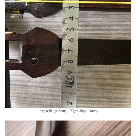
上が太棹（約3cm) 下は中棹(約2.6cm)