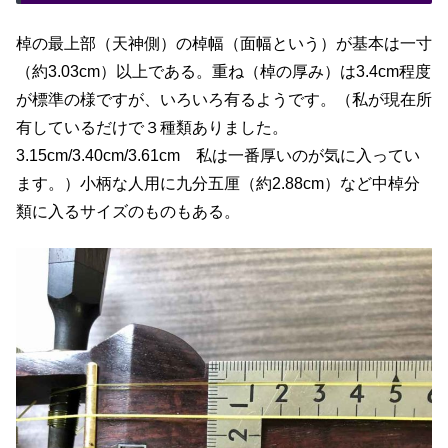
棹の最上部（天神側）の棹幅（面幅という）が基本は一寸
（約3.03cm）以上である。重ね（棹の厚み）は3.4cm程度
が標準の様ですが、いろいろ有るようです。（私が現在所
有しているだけで３種類ありました。
3.15cm/3.40cm/3.61cm 私は一番厚いのが気に入ってい
ます。）小柄な人用に九分五厘（約2.88cm）など中棹分
類に入るサイズのものもある。