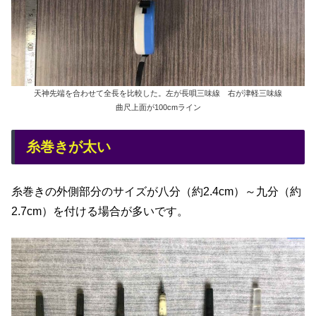
天神先端を合わせて全長を比較した。左が長唄三味線 右が津軽三味線
曲尺上面が100cmライン
糸巻きが太い
糸巻きの外側部分のサイズが八分（約2.4cm）～九分（約
2.7cm）を付ける場合が多いです。