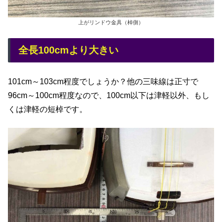
上がリンドウ金具（棹側）
全長100cmより大きい
101cm～103cm程度でしょうか？他の三味線は正寸で
96cm～100cm程度なので、100cm以下は津軽以外、もし
くは津軽の短棹です。