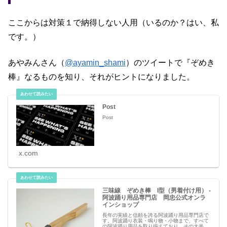
ここからは対策１で納得しない人用（いるのか？はい、私
です。）
あやみんさん（
@ayamin_shami
）のツイートで『ぞめき
棒』なるものを知り、それがヒントになりました。
Post
Post
x.com
三味線 ぞめき棒 I型（男着付け用） -
阿波踊り用品専門店 岡忠公式オンラ
インショップ
長年の実績と信頼を誇る阿波踊り用品専門店で
す。阿波踊り衣装・鳴り物・小物まで、すべて
の阿波踊り用品を取り揃えており、その大半を