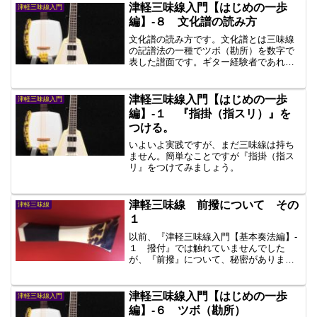
津軽三味線入門【はじめの一歩
津軽三味線入門
編】-８ 文化譜の読み方
文化譜の読み方です。文化譜とは三味線
の記譜法の一種でツボ（勘所）を数字で
表した譜面です。ギター経験者であれば
TAB譜をご存知と思いますが、まさにそ
れの三味線版です。
津軽三味線入門【はじめの一歩
津軽三味線入門
編】-１ 『指掛（指スリ）』を
つける。
いよいよ実践ですが、まだ三味線は持ち
ません。簡単なことですが『指掛（指ス
リ』をつけてみましょう。
津軽三味線 前撥について その
津軽三味線
１
以前、『津軽三味線入門【基本奏法編】-
１ 撥付』では触れていませんでした
が、『前撥』について、秘密がありま
す。実は『津軽三味線 豆知識 その
４ 勝手に宣伝『オススメCD』』で紹介
した、神谷茂良先生のインタビューCDで
津軽三味線入門【はじめの一歩
津軽三味線入門
も言及されていましたが、その頃、あま
編】-６ ツボ（勘所）
りYouTubeなどでも触れられていません