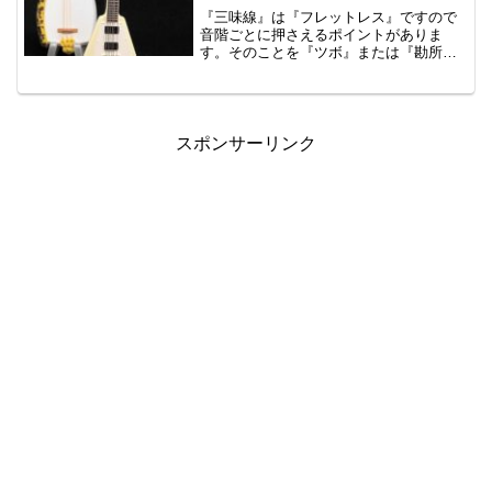
でしたので遠慮していました。最近、山
『三味線』は『フレットレス』ですので
影匡瑠先生や藤井黎元先生も言及されて
音階ごとに押さえるポイントがありま
いますので便乗します。
す。そのことを『ツボ』または『勘所』
と言います。『ツボを押さえる！』なん
て洒落っ気たっぷりですね。『三味線』
の場合、ギターの『ブリッチ』に相当す
る『駒』の位置が変えられるため、『駒
の位置』や『ハの高さ』『糸の太さ』に
スポンサーリンク
よっても『ツボ』の位置は変わります。