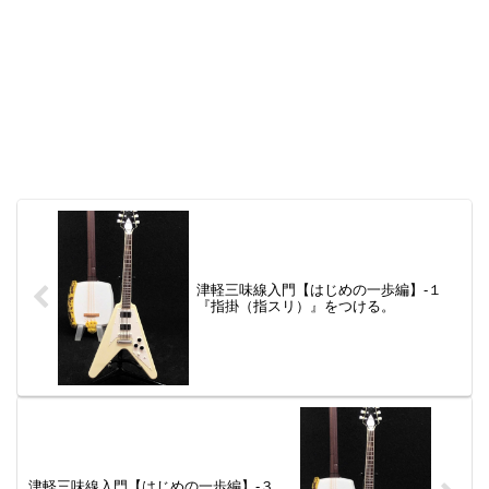
津軽三味線入門【はじめの一歩編】-１
『指掛（指スリ）』をつける。
津軽三味線入門【はじめの一歩編】-３