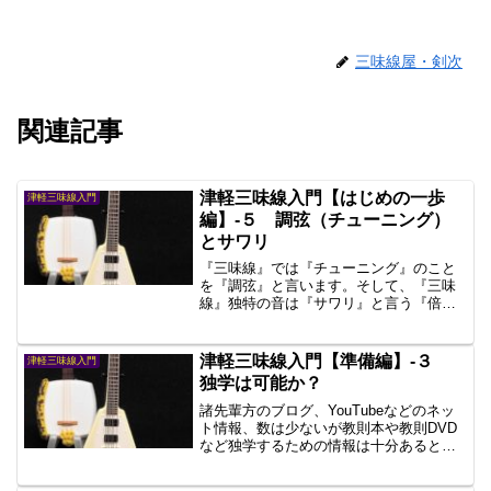
三味線屋・剣次
関連記事
津軽三味線入門【はじめの一歩
津軽三味線入門
編】-５ 調弦（チューニング）
とサワリ
『三味線』では『チューニング』のこと
を『調弦』と言います。そして、『三味
線』独特の音は『サワリ』と言う『倍音
発生機構』によって生み出されます。
『津軽三味線』では『東さわり』と言う
『サワリ調整機構』が付いています。ま
津軽三味線入門【準備編】-３
津軽三味線入門
るでエレキギターの『オーバードライ
独学は可能か？
ブ』や『ディストーション』の様です。
諸先輩方のブログ、YouTubeなどのネッ
ト情報、数は少ないが教則本や教則DVD
など独学するための情報は十分あると思
いますので独学は可能と考えます。しか
しながら…