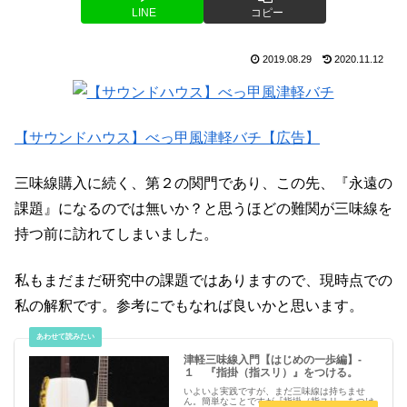
LINE
コピー
2019.08.29
2020.11.12
【サウンドハウス】べっ甲風津軽バチ【広告】
三味線購入に続く、第２の関門であり、この先、『永遠の
課題』になるのでは無いか？と思うほどの難関が三味線を
持つ前に訪れてしまいました。
私もまだまだ研究中の課題ではありますので、現時点での
私の解釈です。参考にでもなれば良いかと思います。
津軽三味線入門【はじめの一歩編】-
１ 『指掛（指スリ）』をつける。
いよいよ実践ですが、まだ三味線は持ちませ
ん。簡単なことですが『指掛（指スリ』をつけ