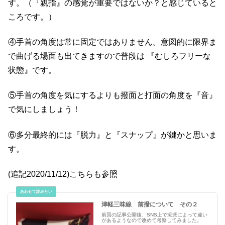
す。（『親指』の感覚が重要ではないか？と感じていると
ころです。）
④手首の角度は常に固定ではありません。意図的に限界ま
で曲げる場面も出てきますので普段は 『むしろフリーな
状態』です。
⑤手首の角度を気にするよりも撥面と打面の角度を『音』
で気にしましょう！
⑥多分最終的には『脱力』と『スナップ』が鍵かと思いま
す。
(追記2020/11/12)こちらも参照
津軽三味線 前撥について その２
前回の記事公開後、SNS上で流派によって違い
があるようなので改めて考察してみました。